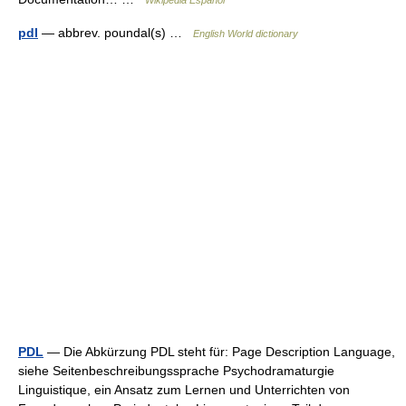
Wikipedia Español
pdl
— abbrev. poundal(s) …
English World dictionary
PDL
— Die Abkürzung PDL steht für: Page Description Language,
siehe Seitenbeschreibungssprache Psychodramaturgie
Linguistique, ein Ansatz zum Lernen und Unterrichten von