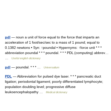
pdl
— noun a unit of force equal to the force that imparts an
acceleration of 1 foot/sec/sec to a mass of 1 pound; equal to
0.1382 newtons • Syn: ↑poundal • Hypernyms: ↑force unit * * *
abbreviation poundal * * * poundal. * * * PDL (computing) abbrev…
…
Useful english dictionary
pdl
— poundal. * * * …
Universalium
PDL
— Abbreviation for pulsed dye laser. * * * pancreatic duct
ligation; periodontal ligament; poorly differentiated lymphocyte;
population doubling level; progressive diffuse
leukoencephalopathy …
Medical dictionary